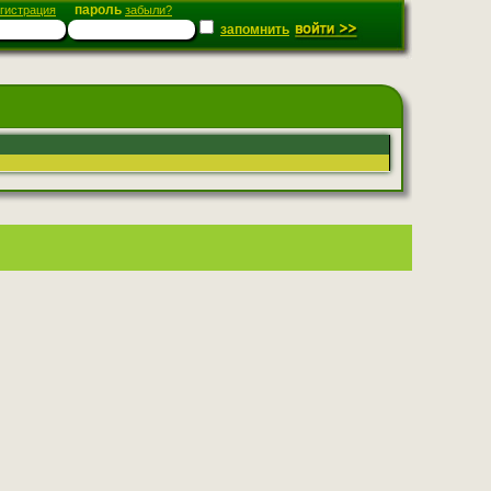
пароль
гистрация
забыли?
запомнить