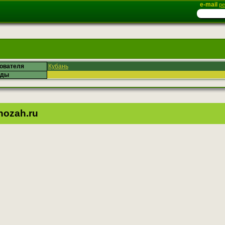
e-mail
ре
зователя
Кубань
ады
ozah.ru