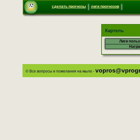
сделать прогнозы
лиги прогнозов
Картель
Лиги поль
Нагр
vopros@vprogn
© Все вопросы и пожелания на мыло -