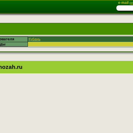
e-mail
ре
зователя
Кубань
ады
ozah.ru