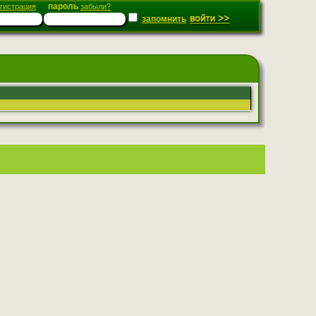
пароль
гистрация
забыли?
запомнить