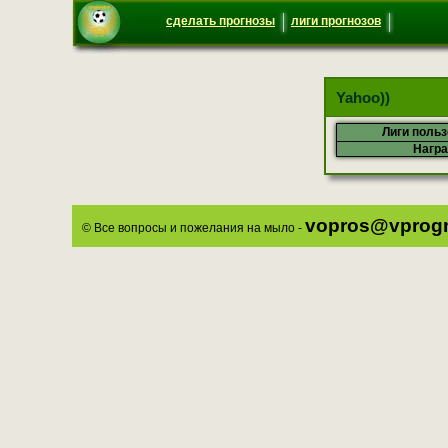
сделать прогнозы
лиги прогнозов
Yahoo))
Лиги поль
Нагр
vopros@vprogn
© Все вопросы и пожелания на мыло -