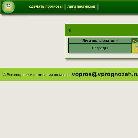
сделать прогнозы
лиги прогнозов
е
Лиги пользователя
Ку
Награды
vopros@vprognozah.r
© Все вопросы и пожелания на мыло -