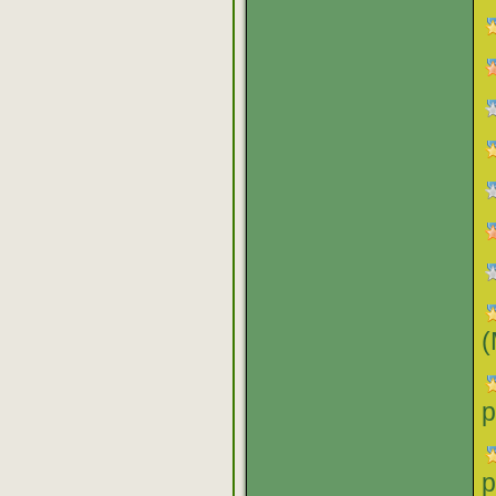
(
р
р