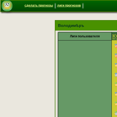
сделать прогнозы
лиги прогнозов
Володимѣръ
К
Лиги пользователя