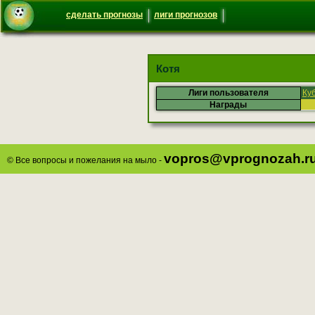
сделать прогнозы
лиги прогнозов
Котя
Лиги пользователя
Ку
Награды
vopros@vprognozah.r
© Все вопросы и пожелания на мыло -