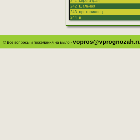
241
серега-фан
242
Шальная
243
преторианец
244
в
vopros@vprognozah.r
© Все вопросы и пожелания на мыло -