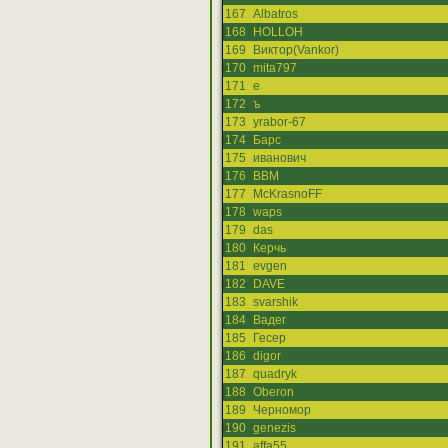
167
Albatros
168
HOLLOH
169
Виктор(Vankor)
170
mita797
171
е
172
ъ
173
yrabor-67
174
Барс
175
иванович
176
ВВМ
177
McKrasnoFF
178
waps
179
das
180
Керчь
181
evgen
182
DAVE
183
svarshik
184
Вадег
185
Гесер
186
digor
187
quadryk
188
Oberon
189
Черномор
190
genezis
191
affa55