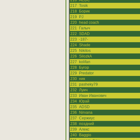
216
ACDC
217
Tosik
218
Борик
219
PJ
220
head coach
221
Галыч
222
SDAD
223
-187-
224
Shade
225
Nikitos
226
SilozkA
227
kolifan
228
Бугор
229
Predator
230
ник
231
pasheky79
232
Луич
233
Иван Иванович
234
Юрай
235
ADSD
236
Nirvana
237
Сержиус
238
поздний
239
Алекс
240
Baggio