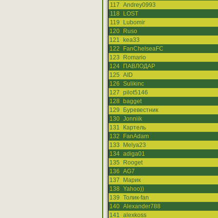
117
Andrey0993
118
LOST
119
Lubomir
120
Ruso
121
kea33
122
FanChelseaFC
123
Romario
124
ПАВЛОДАР
125
AID
126
Sulikinc
127
pilot5146
128
bagget
129
Буревестник
130
Jonniik
131
Картель
132
FanAdam
133
Melya23
134
adiga01
135
Rooget
136
AG7
137
Марик
138
Yahoo))
139
Толик-fan
140
Alexander788
141
alexkoss