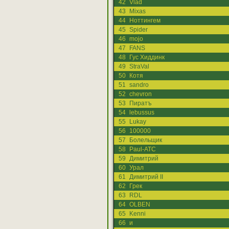
42
Vlad
43
Mixas
44
Ноттингем
45
Spider
46
mojo
47
FANS
48
Гус Хиддинк
49
StraVal
50
Котя
51
sandro
52
chevron
53
Пиратъ
54
lebussus
55
Lukay
56
100000
57
Болельщик
58
Paul-ATC
59
Димитрий
60
Урал
61
Димитрий II
62
Грек
63
RDL
64
OLBEN
65
Kenni
66
и