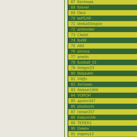
67
Катенька
68
forever
69
Окси
70
keFEAR
71
dimka93region
72
andreofan
73
Ckelet
74
fox98
75
А84
76
pirvova
77
amelin
78
fussball_01
79
Amigos23
80
Maljavkin
81
Vit@s
82
Антонио
83
Aleksei1968
84
VOROH
85
apolon347
86
plastsochi
87
roman157
88
Katyunchik
89
TEREK1
90
Dимон
91
evgeny12