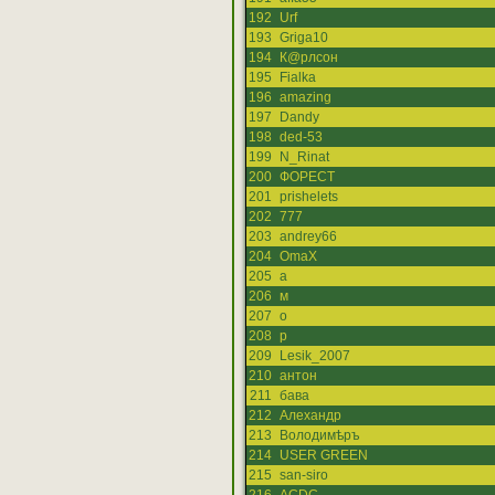
192
Urf
193
Griga10
194
К@рлсон
195
Fialka
196
amazing
197
Dandy
198
ded-53
199
N_Rinat
200
ФОРЕСТ
201
prishelets
202
777
203
andrey66
204
OmaX
205
а
206
м
207
о
208
р
209
Lesik_2007
210
антон
211
бава
212
Алехандр
213
Володимѣръ
214
USER GREEN
215
san-siro