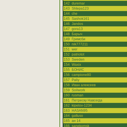
142
duremar
143
Shtepa123
144
che
145
Sashok161
146
Jandos
147
gora13
148
Барыч
149
Гримсби
150
nik777211
151
wer
152
patriotot
153
Sweden
154
Waxix
155
БОНИС
156
campione80
157
Paliy
158
Иван алексеев
159
Soilwork
160
rusman
161
Петреску Навсегда
162
kipelov-1234
163
HASAN95
164
gattuso
165
ан 14
166
sanekomsk