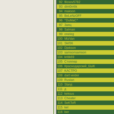
92
filosov5782
93
dim0n4ik
94
makson
95
BeLeNzOFF
96
^DuMaC^
97
Заяц
98
Salman
99
oneleg
100
MizVan
101
Skif36
102
Djekson
103
samsonsamson
104
kritik69
105
Стоппер
106
Краснодарский_БЫК
107
KACTPO
108
dart veider
109
Ruslan
110
Staryj
111
д
112
keksus
113
Cheater
114
SeKToR
115
kel
116
ber