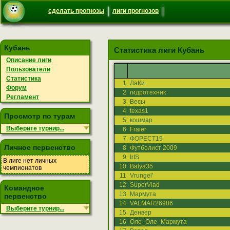
сделать прогнозы
лиги прогнозов
Кубань
Статистика лиги Кубань
Описание лиги
Пользователи
Статистика
1
ЛаКи
Форум
2
гидротехник
Регламент
3
Весы
4
texas1
Просмотр по турам
5
кошмар
Выберите турнир...
6
Fraier
7
ФОРЕСТ19
Личное первенство
8
Футболист 2009
9
IrIS
В лиге нет личных
10
Batya35
чемпионатов
11
Vrungel'
12
SuperVlad
Командное
13
Мармута
первенство
14
VALMAR26986
Выберите турнир...
15
Денвер
16
Оле_Оле_Мармута