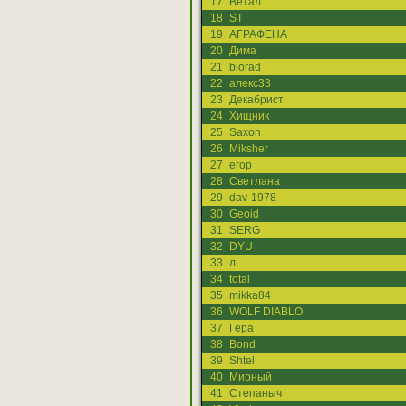
17
Ветал
18
ST
19
АГРАФЕНА
20
Дима
21
biorad
22
алекс33
23
Декабрист
24
Хищник
25
Saxon
26
Miksher
27
егор
28
Светлана
29
dav-1978
30
Geoid
31
SERG
32
DYU
33
л
34
total
35
mikka84
36
WOLF DIABLO
37
Гера
38
Bond
39
Shtel
40
Мирный
41
Степаныч