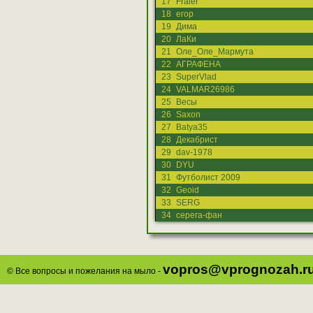
17
Fraier
18
егор
19
Дима
20
ЛаКи
21
Оле_Оле_Мармута
22
АГРАФЕНА
23
SuperVlad
24
VALMAR26986
25
Весы
26
Saxon
27
Batya35
28
Декабрист
29
dav-1978
30
DYU
31
Футболист 2009
32
Geoid
33
SERG
34
серега-фан
vopros@vprognozah.r
© Все вопросы и пожелания на мыло -