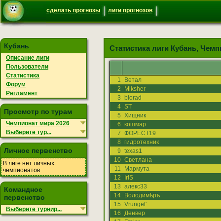
сделать прогнозы
лиги прогнозов
Кубань
Статистика лиги Кубань
, Чемп
Описание лиги
Пользователи
Статистика
1
Ветал
Форум
2
Miksher
Регламент
3
biorad
4
ST
Просмотр по турам
5
Хищник
Чемпионат мира 2026
6
кошмар
Выберите тур...
7
ФОРЕСТ19
8
гидротехник
Личное первенство
9
texas1
10
Светлана
В лиге нет личных
11
Мармута
чемпионатов
12
IrIS
13
алекс33
Командное
14
Володимѣръ
первенство
15
Vrungel'
Выберите турнир...
16
Денвер