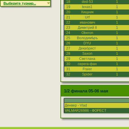
18
ded-53
1
Выберите турнир...
19
texas1
1
20
Хищник
1
21
Urf
1
22
иванович
1
23
Димитрий II
1
24
Oberon
1
25
Володимѣръ
1
26
DYU
1
27
Декабрист
1
28
Saxon
1
29
Светлана
1
30
серега-фан
1
31
Fraier
1
32
Spider
1
1/2 финала 05-06 мая
Денвер - Vlad
VALMAR26986 - ФОРЕСТ