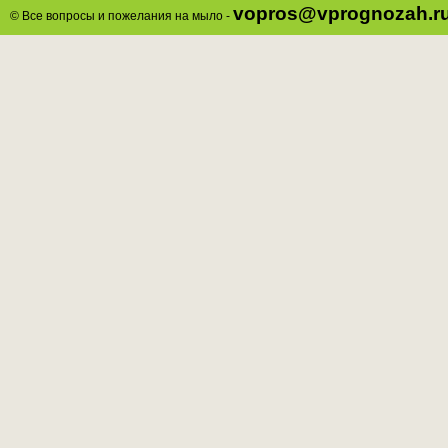
vopros@vprognozah.r
© Все вопросы и пожелания на мыло -