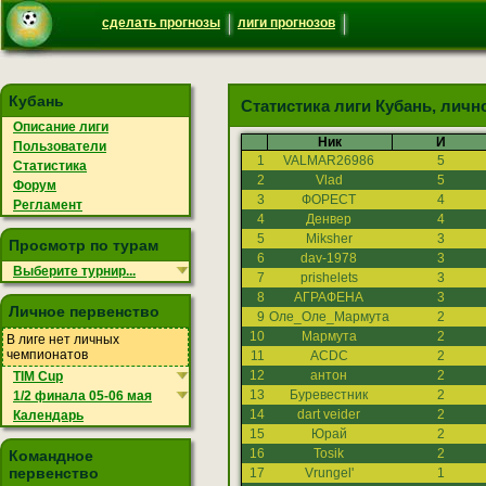
сделать прогнозы
лиги прогнозов
Кубань
Статистика лиги Кубань, личн
Описание лиги
Ник
И
Пользователи
1
VALMAR26986
5
Статистика
2
Vlad
5
Форум
3
ФОРЕСТ
4
Регламент
4
Денвер
4
5
Miksher
3
Просмотр по турам
6
dav-1978
3
Выберите турнир...
7
prishelets
3
8
АГРАФЕНА
3
Личное первенство
9
Оле_Оле_Мармута
2
10
Мармута
2
В лиге нет личных
чемпионатов
11
ACDC
2
12
антон
2
TIM Cup
13
Буревестник
2
1/2 финала 05-06 мая
14
dart veider
2
Календарь
15
Юрай
2
16
Tosik
2
Командное
первенство
17
Vrungel'
1