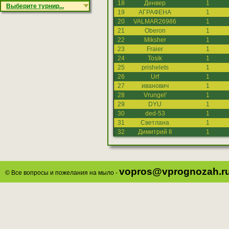
18
Денвер
1
Выберите турнир...
19
АГРАФЕНА
1
20
VALMAR26986
1
21
Oberon
1
22
Miksher
1
23
Fraier
1
24
Tosik
1
25
prishelets
1
26
Urf
1
27
иванович
1
28
Vrungel'
1
29
DYU
1
30
ded-53
1
31
Светлана
1
32
Димитрий II
1
vopros@vprognozah.r
© Все вопросы и пожелания на мыло -