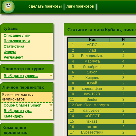
сделать прогнозы
лиги прогнозов
Кубань
Статистика лиги Кубань, личн
Описание лиги
Ник
И
Пользователи
1
ACDC
5
Статистика
2
Vlad
5
Форум
3
Володимѣръ
4
Регламент
4
Мармута
4
5
Декабрист
3
Просмотр по турам
6
Saxon
3
Выберите турнир...
7
Хищник
3
8
Юрай
2
Личное первенство
9
серега-фан
2
10
dav-1978
2
В лиге нет личных
чемпионатов
11
Spider
3
12
Оле_Оле_Мармута
2
Coupe Charles Simon
13
dart veider
2
Выберите тур...
14
ФОРЕСТ
2
Календарь
15
texas1
1
16
антон
2
Командное
первенство
17
Буревестник
2