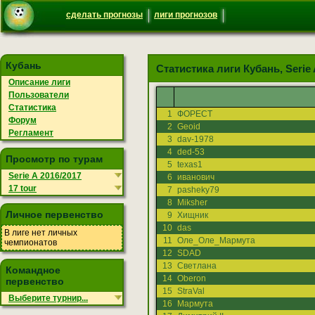
сделать прогнозы
лиги прогнозов
Кубань
Статистика лиги Кубань, Serie A
Описание лиги
Пользователи
Статистика
1
ФОРЕСТ
Форум
2
Geoid
Регламент
3
dav-1978
4
ded-53
Просмотр по турам
5
texas1
Serie A 2016/2017
6
иванович
17 tour
7
pasheky79
8
Miksher
Личное первенство
9
Хищник
10
das
В лиге нет личных
11
Оле_Оле_Мармута
чемпионатов
12
SDAD
13
Светлана
Командное
14
Oberon
первенство
15
StraVal
Выберите турнир...
16
Мармута