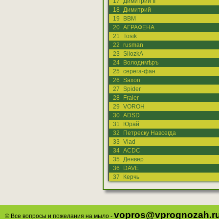
17
Димитрий II
18
Димитрий
19
ВВМ
20
АГРАФЕНА
21
Tosik
22
rusman
23
SilozkA
24
Володимѣръ
25
серега-фан
26
Saxon
27
Spider
28
Fraier
29
VOROH
30
ADSD
31
Юрай
32
Петреску Навсегда
33
Vlad
34
ACDC
35
Денвер
36
DAVE
37
Керчь
vopros@vprognozah.r
© Все вопросы и пожелания на мыло -