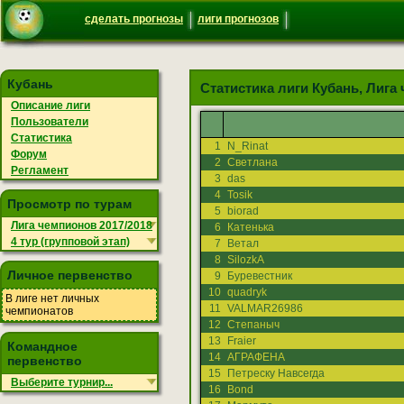
сделать прогнозы
лиги прогнозов
Кубань
Статистика лиги Кубань, Лига 
Описание лиги
Пользователи
Статистика
1
N_Rinat
Форум
2
Светлана
Регламент
3
das
4
Tosik
Просмотр по турам
5
biorad
Лига чемпионов 2017/2018
6
Катенька
4 тур (групповой этап)
7
Ветал
8
SilozkA
Личное первенство
9
Буревестник
10
quadryk
В лиге нет личных
11
VALMAR26986
чемпионатов
12
Степаныч
13
Fraier
Командное
14
АГРАФЕНА
первенство
15
Петреску Навсегда
Выберите турнир...
16
Bond