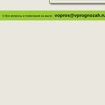
vopros@vprognozah.r
© Все вопросы и пожелания на мыло -