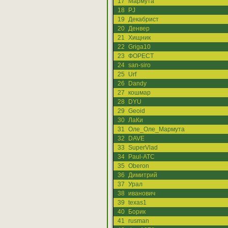
17
Мармута
18
PJ
19
Декабрист
20
Денвер
21
Хищник
22
Griga10
23
ФОРЕСТ
24
san-siro
25
Urf
26
Dandy
27
кошмар
28
DYU
29
Geoid
30
ЛаКи
31
Оле_Оле_Мармута
32
DAVE
33
SuperVlad
34
Paul-ATC
35
Oberon
36
Димитрий
37
Урал
38
иванович
39
texas1
40
Борик
41
rusman