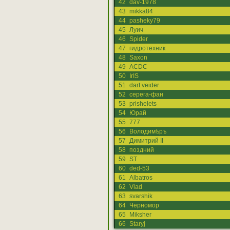
42
dav-1978
43
mikka84
44
pasheky79
45
Луич
46
Spider
47
гидротехник
48
Saxon
49
ACDC
50
IrIS
51
dart veider
52
серега-фан
53
prishelets
54
Юрай
55
777
56
Володимѣръ
57
Димитрий II
58
поздний
59
ST
60
ded-53
61
Albatros
62
Vlad
63
svarshik
64
Черномор
65
Miksher
66
Staryj