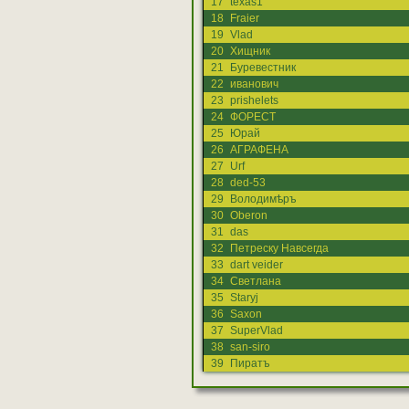
17
texas1
18
Fraier
19
Vlad
20
Хищник
21
Буревестник
22
иванович
23
prishelets
24
ФОРЕСТ
25
Юрай
26
АГРАФЕНА
27
Urf
28
ded-53
29
Володимѣръ
30
Oberon
31
das
32
Петреску Навсегда
33
dart veider
34
Светлана
35
Staryj
36
Saxon
37
SuperVlad
38
san-siro
39
Пиратъ