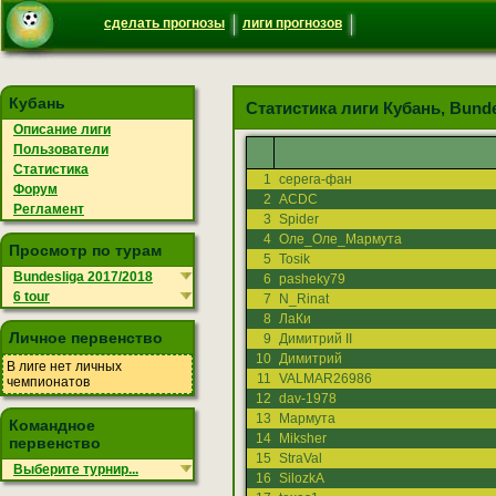
сделать прогнозы
лиги прогнозов
Кубань
Статистика лиги Кубань, Bundes
Описание лиги
Пользователи
Статистика
1
серега-фан
Форум
2
ACDC
Регламент
3
Spider
4
Оле_Оле_Мармута
Просмотр по турам
5
Tosik
Bundesliga 2017/2018
6
pasheky79
6 tour
7
N_Rinat
8
ЛаКи
Личное первенство
9
Димитрий II
10
Димитрий
В лиге нет личных
11
VALMAR26986
чемпионатов
12
dav-1978
13
Мармута
Командное
14
Miksher
первенство
15
StraVal
Выберите турнир...
16
SilozkA