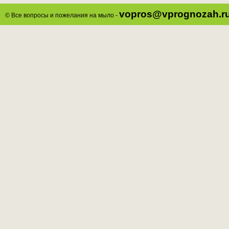
vopros@vprognozah.r
© Все вопросы и пожелания на мыло -