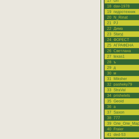
17
Urf
18
dav-1978
19
гидротехник
20
N_Rinat
21
PJ
22
Дима
23
Staryj
24
ФОРЕСТ
25
АГРАФЕНА
26
Светлана
27
texas1
28
ъ
29
д
30
м
31
Miksher
32
pasheky79
33
StraVal
34
prishelets
35
Geoid
36
а
37
Saxon
38
777
39
Оле_Оле_Мар
40
Fraier
41
ded-53