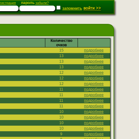
пароль
гистрация
забыли?
запомнить
Количество
очков
15
подробнее
13
подробнее
13
подробнее
13
подробнее
12
подробнее
12
подробнее
12
подробнее
11
подробнее
11
подробнее
11
подробнее
11
подробнее
10
подробнее
10
подробнее
10
подробнее
10
подробнее
9
подробнее