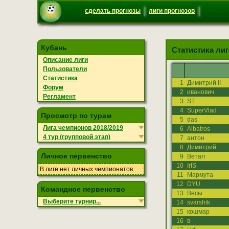
сделать прогнозы
лиги прогнозов
Кубань
Статистика лиг
Описание лиги
Пользователи
Статистика
1
Димитрий II
Форум
2
иванович
Регламент
3
ST
4
SuperVlad
Просмотр по турам
5
das
Лига чемпионов 2018/2019
6
Albatros
4 тур (групповой этап)
7
антон
8
Димитрий
Личное первенство
9
Ветал
10
IrIS
В лиге нет личных чемпионатов
11
Мармута
12
DYU
Командное первенство
13
Весы
Выберите турнир...
14
svarshik
15
кошмар
16
в