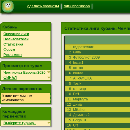
сделать прогнозы
лиги прогнозов
Кубань
Статистика лиги Кубань, Чем
Описание лиги
Пользователи
Статистика
1
гидротехник
Форум
2
бава
Регламент
3
Футболист 2009
4
texas1
Просмотр по турам
5
антон
Чемпионат Европы 2020
6
biorad
ФИНАЛ
7
АГРАФЕНА
8
Tosik
Личное первенство
9
кошмар
10
DYU
В лиге нет личных
11
Мармута
чемпионатов
12
Дима
13
Miksher
Командное
14
Димитрий
первенство
15
Griga10
Выберите турнир...
16
Urf