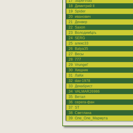
17
SuperVlad
18
Димитрий II
19
Spider
20
иванович
21
Денвер
22
Saxon
23
Володимѣръ
24
SERG
25
алекс33
26
Batya35
27
Весы
28
777
29
Vrungel'
30
Хищник
31
ЛаКи
32
dav-1978
33
Декабрист
34
VALMAR26986
35
Ветал
36
серега-фан
37
ST
38
Светлана
39
Оле_Оле_Мармута