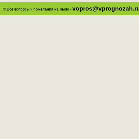
vopros@vprognozah.r
© Все вопросы и пожелания на мыло -