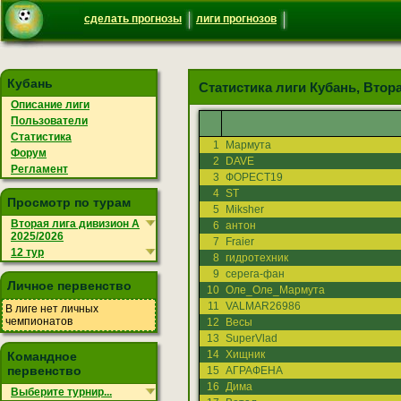
сделать прогнозы
лиги прогнозов
Кубань
Статистика лиги Кубань, Втора
Описание лиги
Пользователи
Статистика
1
Мармута
Форум
2
DAVE
Регламент
3
ФОРЕСТ19
4
ST
Просмотр по турам
5
Miksher
Вторая лига дивизион А
6
антон
2025/2026
7
Fraier
12 тур
8
гидротехник
9
серега-фан
Личное первенство
10
Оле_Оле_Мармута
11
VALMAR26986
В лиге нет личных
чемпионатов
12
Весы
13
SuperVlad
14
Хищник
Командное
первенство
15
АГРАФЕНА
16
Дима
Выберите турнир...