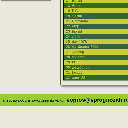
17
Ветал
18
Geoid
19
DYU
20
Saxon
21
Светлана
22
егор
23
biorad
24
ЛаКи
25
dav-1978
26
Футболист 2009
27
Денвер
28
Vrungel'
29
IrIS
30
Декабрист
31
texas1
32
алекс33
vopros@vprognozah.r
© Все вопросы и пожелания на мыло -