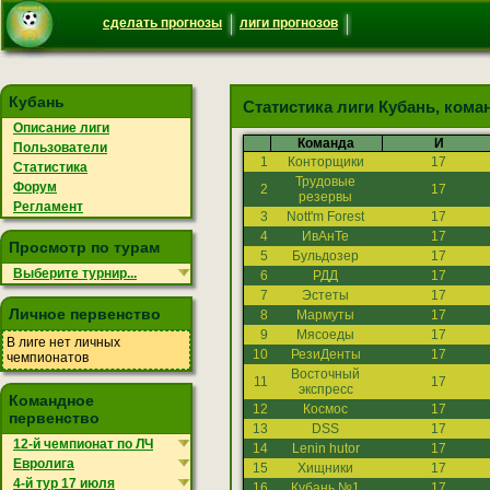
сделать прогнозы
лиги прогнозов
Кубань
Статистика лиги Кубань, кома
Описание лиги
Команда
И
Пользователи
1
Конторщики
17
Статистика
Трудовые
Форум
2
17
резервы
Регламент
3
Nott'm Forest
17
4
ИвАнТе
17
Просмотр по турам
5
Бульдозер
17
Выберите турнир...
6
РДД
17
7
Эстеты
17
Личное первенство
8
Мармуты
17
9
Мясоеды
17
В лиге нет личных
10
РезиДенты
17
чемпионатов
Восточный
11
17
экспресс
Командное
12
Космос
17
первенство
13
DSS
17
12-й чемпионат по ЛЧ
14
Lenin hutor
17
Евролига
15
Хищники
17
4-й тур 17 июля
16
Кубань №1
17