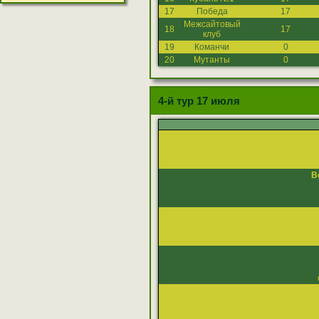
17
Победа
17
Межсайтовый
18
17
клуб
19
Команчи
0
20
Мутанты
0
4-й тур 17 июля
В