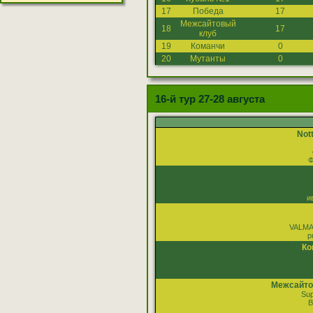
17
Победа
17
Межсайтовый
18
17
клуб
19
Команчи
0
20
Мутанты
0
16-й тур 27-28 августа
Not
Ф
и
VALMA
p
Ко
Межсайто
Sup
B