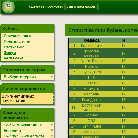
сделать прогнозы
лиги прогнозов
Кубань
Статистика лиги Кубань, кома
Описание лиги
Команда
И
Пользователи
1
Конторщики
17
Статистика
Трудовые
Форум
2
17
резервы
Регламент
3
Nott'm Forest
17
4
ИвАнТе
17
Просмотр по турам
5
Бульдозер
17
Выберите турнир...
6
РДД
17
7
Эстеты
17
Личное первенство
8
Мармуты
17
9
Мясоеды
17
В лиге нет личных
10
РезиДенты
17
чемпионатов
Восточный
11
17
экспресс
Командное
12
Космос
17
первенство
13
DSS
17
12-й чемпионат по ЛЧ
14
Lenin hutor
17
Евролига
15
Хищники
17
16-й тур 27-28 августа
16
Кубань №1
17