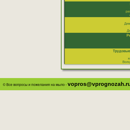
pa
Дим
Д
Р
Трудовые
к
Воло
vopros@vprognozah.r
© Все вопросы и пожелания на мыло -