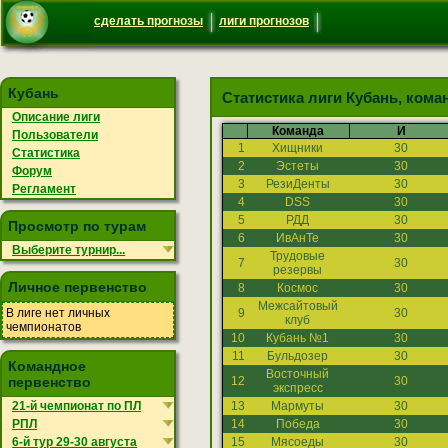
сделать прогнозы
лиги прогнозов
Кубань
Статистика лиги Кубань, кома
Описание лиги
Команда
И
Пользователи
1
Хищники
30
Статистика
2
Эстеты
30
Форум
3
РезиДенты
30
Регламент
4
DSS
30
5
РДД
30
Просмотр по турам
6
ИвАнТе
30
Выберите турнир...
Трудовые
7
30
резервы
Личное первенство
8
Космос
30
Межсайтовый
В лиге нет личных
9
30
клуб
чемпионатов
10
Кубань №1
30
11
Бульдозер
30
Командное
Восточный
первенство
12
30
экспресс
21-й чемпионат по ПЛ
13
Мармуты
30
РПЛ
14
Победа
30
6-й тур 29-30 августа
15
Мясоеды
30