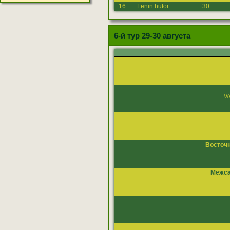
16
Lenin hutor
30
6-й тур 29-30 августа
V
Восточ
Межса