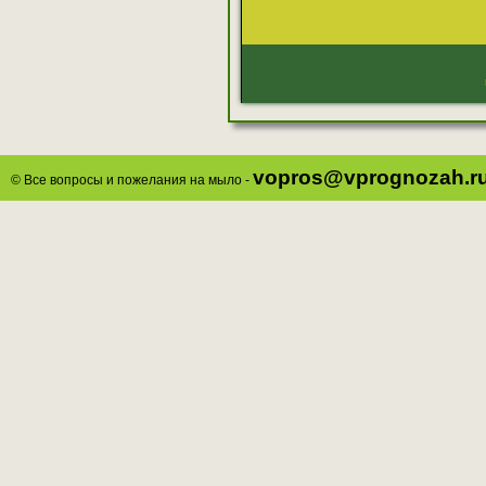
vopros@vprognozah.r
© Все вопросы и пожелания на мыло -