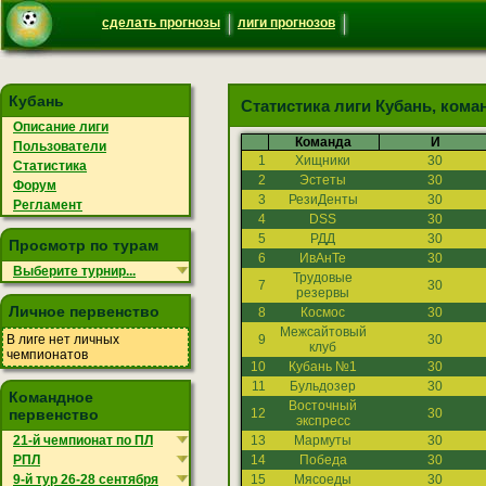
сделать прогнозы
лиги прогнозов
Кубань
Статистика лиги Кубань, кома
Описание лиги
Команда
И
Пользователи
1
Хищники
30
Статистика
2
Эстеты
30
Форум
3
РезиДенты
30
Регламент
4
DSS
30
5
РДД
30
Просмотр по турам
6
ИвАнТе
30
Выберите турнир...
Трудовые
7
30
резервы
Личное первенство
8
Космос
30
Межсайтовый
В лиге нет личных
9
30
клуб
чемпионатов
10
Кубань №1
30
11
Бульдозер
30
Командное
Восточный
первенство
12
30
экспресс
21-й чемпионат по ПЛ
13
Мармуты
30
РПЛ
14
Победа
30
9-й тур 26-28 сентября
15
Мясоеды
30