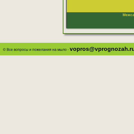
Межса
vopros@vprognozah.r
© Все вопросы и пожелания на мыло -