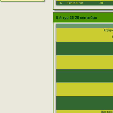
16
Lenin hutor
30
9-й тур 26-28 сентября
Трудо
Восточ