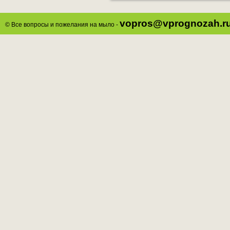
vopros@vprognozah.r
© Все вопросы и пожелания на мыло -