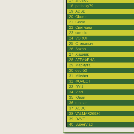
17
SilozkA
18
pasheky79
19
ADSD
20
Oberon
21
Geoid
22
Светлана
23
san-siro
24
VOROH
25
Степаныч
26
Saxon
27
Хищник
28
АГРАФЕНА
29
Мармута
30
ded-53
31
Miksher
32
ФОРЕСТ
33
DYU
34
Vlad
35
Юрай
36
rusman
37
ACDC
38
VALMAR26986
39
DAVE
40
SuperVlad