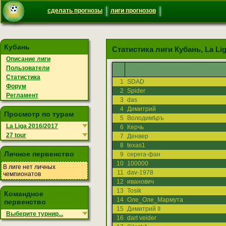
сделать прогнозы
лиги прогнозов
Кубань
Статистика лиги Кубань, La Liga
Описание лиги
Пользователи
Статистика
1
SDAD
Форум
2
Spider
Регламент
3
das
4
Димитрий
Просмотр по турам
5
Володимѣръ
La Liga 2016/2017
6
Керчь
27 tour
7
Денвер
8
texas1
Личное первенство
9
серега-фан
10
100000
В лиге нет личных
11
dav-1978
чемпионатов
12
иванович
13
Tosik
Командное
14
Оле_Оле_Мармута
первенство
15
Димитрий II
Выберите турнир...
16
dart veider