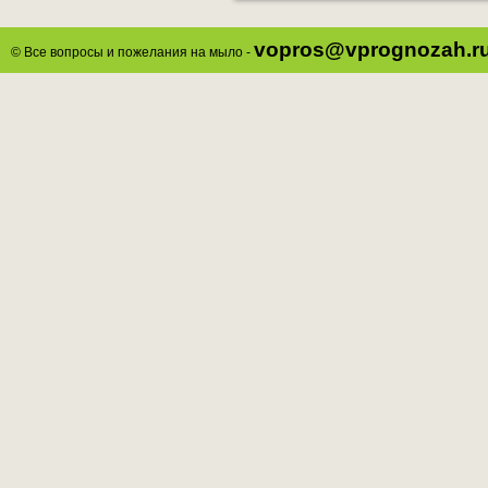
vopros@vprognozah.r
© Все вопросы и пожелания на мыло -