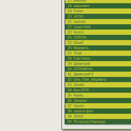
17
Miksher
18
иванович
19
Fraier
20
ADSD
21
rusman
22
SuperVlad
23
texas1
24
VOROH
25
Юрай
26
Мармута
27
Tosik
28
Светлана
29
Димитрий
30
АГРАФЕНА
31
Димитрий II
32
Оле_Оле_Мармута
33
Spider
34
dav-1978
35
Керчь
36
Хищник
37
Saxon
38
серега-фан
39
SDAD
40
Петреску Навсегда