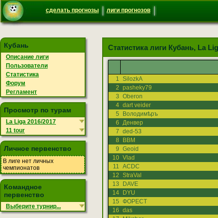
сделать прогнозы
лиги прогнозов
Кубань
Статистика лиги Кубань, La Liga
Описание лиги
Пользователи
Статистика
1
SilozkA
Форум
2
pasheky79
Регламент
3
Oberon
4
dart veider
Просмотр по турам
5
Володимѣръ
La Liga 2016/2017
6
Денвер
11 tour
7
ded-53
8
ВВМ
Личное первенство
9
Geoid
10
Vlad
В лиге нет личных
11
ACDC
чемпионатов
12
StraVal
13
DAVE
Командное
14
DYU
первенство
15
ФОРЕСТ
Выберите турнир...
16
das