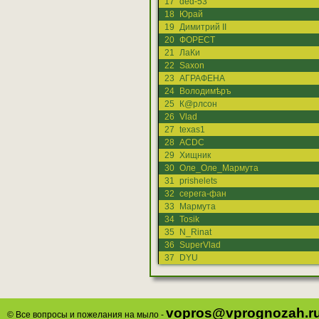
17
ded-53
18
Юрай
19
Димитрий II
20
ФОРЕСТ
21
ЛаКи
22
Saxon
23
АГРАФЕНА
24
Володимѣръ
25
К@рлсон
26
Vlad
27
texas1
28
ACDC
29
Хищник
30
Оле_Оле_Мармута
31
prishelets
32
серега-фан
33
Мармута
34
Tosik
35
N_Rinat
36
SuperVlad
37
DYU
vopros@vprognozah.r
© Все вопросы и пожелания на мыло -