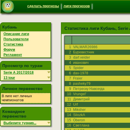
сделать прогнозы
лиги прогнозов
Кубань
Статистика лиги Кубань, Serie A
Описание лиги
Пользователи
Статистика
1
VALMAR26986
Форум
2
Буревестник
Регламент
3
dart veider
4
иванович
Просмотр по турам
5
Spider
Serie A 2017/2018
6
dav-1978
13 tour
7
Fraier
8
pasheky79
Личное первенство
9
Петреску Навсегда
10
Vrungel'
В лиге нет личных
11
Димитрий
чемпионатов
12
Urf
13
Miksher
Командное
14
SilozkA
первенство
15
Oberon
Выберите турнир...
16
Светлана