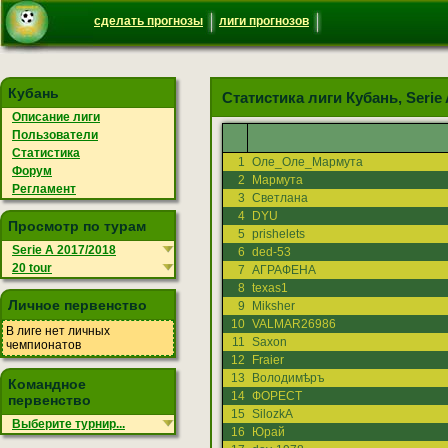
сделать прогнозы
лиги прогнозов
Кубань
Статистика лиги Кубань, Serie A
Описание лиги
Пользователи
Статистика
1
Оле_Оле_Мармута
Форум
2
Мармута
Регламент
3
Светлана
4
DYU
Просмотр по турам
5
prishelets
Serie A 2017/2018
6
ded-53
20 tour
7
АГРАФЕНА
8
texas1
Личное первенство
9
Miksher
10
VALMAR26986
В лиге нет личных
11
Saxon
чемпионатов
12
Fraier
13
Володимѣръ
Командное
14
ФОРЕСТ
первенство
15
SilozkA
Выберите турнир...
16
Юрай