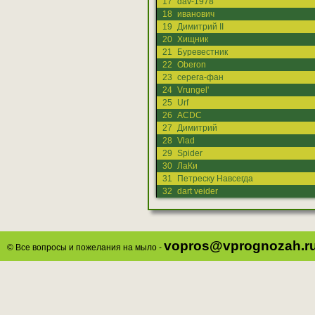
17
dav-1978
18
иванович
19
Димитрий II
20
Хищник
21
Буревестник
22
Oberon
23
серега-фан
24
Vrungel'
25
Urf
26
ACDC
27
Димитрий
28
Vlad
29
Spider
30
ЛаКи
31
Петреску Навсегда
32
dart veider
vopros@vprognozah.r
© Все вопросы и пожелания на мыло -