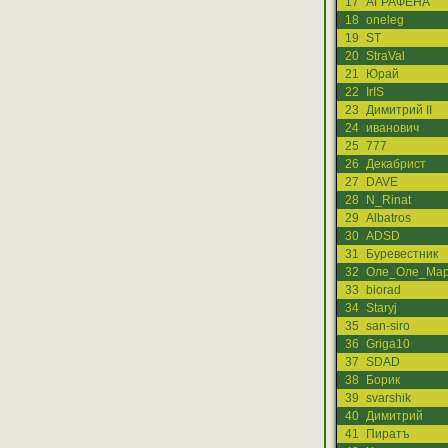
17
АГРАФЕНА
18
oneleg
19
ST
20
StraVal
21
Юрай
22
IrIS
23
Димитрий II
24
иванович
25
777
26
Декабрист
27
DAVE
28
N_Rinat
29
Albatros
30
ADSD
31
Буревестник
32
Оле_Оле_Мар
33
biorad
34
Staryj
35
san-siro
36
Griga10
37
SDAD
38
Борик
39
svarshik
40
Димитрий
41
Пиратъ