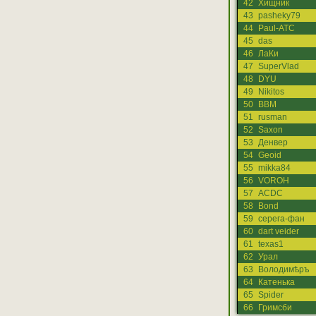
42
Хищник
43
pasheky79
44
Paul-ATC
45
das
46
ЛаКи
47
SuperVlad
48
DYU
49
Nikitos
50
ВВМ
51
rusman
52
Saxon
53
Денвер
54
Geoid
55
mikka84
56
VOROH
57
ACDC
58
Bond
59
серега-фан
60
dart veider
61
texas1
62
Урал
63
Володимѣръ
64
Катенька
65
Spider
66
Гримсби