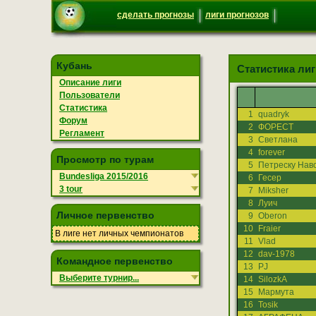
сделать прогнозы
лиги прогнозов
Кубань
Статистика лиги
Описание лиги
Пользователи
Статистика
1
quadryk
Форум
2
ФОРЕСТ
Регламент
3
Светлана
4
forever
Просмотр по турам
5
Петреску Навс
Bundesliga 2015/2016
6
Гесер
3 tour
7
Miksher
8
Луич
Личное первенство
9
Oberon
10
Fraier
В лиге нет личных чемпионатов
11
Vlad
12
dav-1978
Командное первенство
13
PJ
Выберите турнир...
14
SilozkA
15
Мармута
16
Tosik