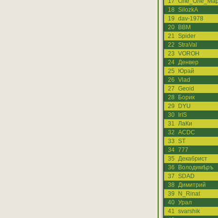
17
Оле_Оле_Мар
18
SilozkA
19
dav-1978
20
ВВМ
21
Spider
22
StraVal
23
VOROH
24
Денвер
25
Юрай
26
Vlad
27
Geoid
28
Борик
29
DYU
30
IrIS
31
ЛаКи
32
ACDC
33
ST
34
777
35
Декабрист
36
Володимѣръ
37
SDAD
38
Димитрий
39
N_Rinat
40
Урал
41
svarshik