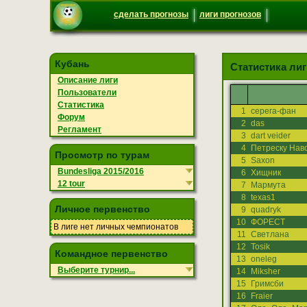
сделать прогнозы
лиги прогнозов
Кубань
Статистика лиги
Описание лиги
Пользователи
Статистика
1
серега-фан
Форум
2
das
Регламент
3
dart veider
4
Петреску Навс
Просмотр по турам
5
Saxon
Bundesliga 2015/2016
6
Хищник
12 tour
7
Мармута
8
texas1
Личное первенство
9
quadryk
10
ФОРЕСТ
В лиге нет личных чемпионатов
11
Светлана
12
Tosik
Командное первенство
13
oneleg
Выберите турнир...
14
Miksher
15
Гримсби
16
Fraier