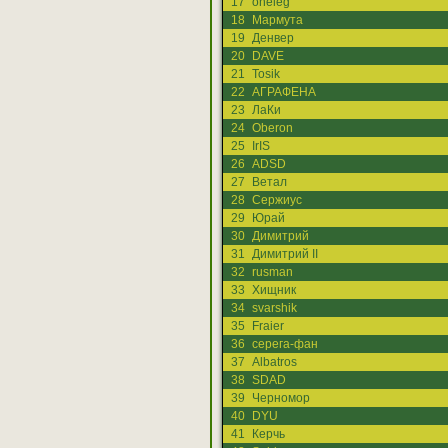
17
oneleg
18
Мармута
19
Денвер
20
DAVE
21
Tosik
22
АГРАФЕНА
23
ЛаКи
24
Oberon
25
IrIS
26
ADSD
27
Ветал
28
Сержиус
29
Юрай
30
Димитрий
31
Димитрий II
32
rusman
33
Хищник
34
svarshik
35
Fraier
36
серега-фан
37
Albatros
38
SDAD
39
Черномор
40
DYU
41
Керчь