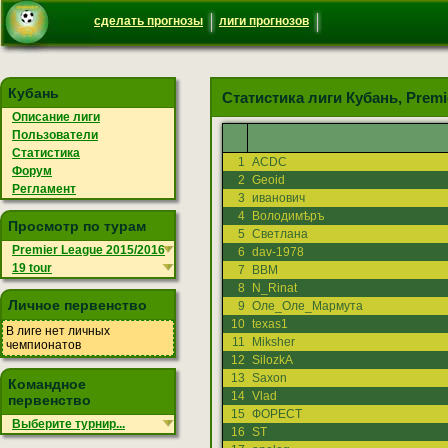
сделать прогнозы
лиги прогнозов
Кубань
Статистика лиги Кубань, Premie
Описание лиги
Пользователи
Статистика
1
ACDC
Форум
2
Geoid
Регламент
3
иванович
4
Володимѣръ
Просмотр по турам
5
Светлана
Premier League 2015/2016
6
dav-1978
19 tour
7
ВВМ
8
N_Rinat
Личное первенство
9
Оле_Оле_Мармута
10
texas1
В лиге нет личных
11
Miksher
чемпионатов
12
SilozkA
13
Saxon
Командное
14
Vlad
первенство
15
ФОРЕСТ
Выберите турнир...
16
ST