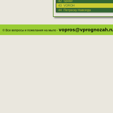
42
Spider
43
VOROH
44
Петреску Навсегда
vopros@vprognozah.r
© Все вопросы и пожелания на мыло -