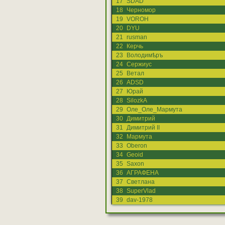
17
SDAD
18
Черномор
19
VOROH
20
DYU
21
rusman
22
Керчь
23
Володимѣръ
24
Сержиус
25
Ветал
26
ADSD
27
Юрай
28
SilozkA
29
Оле_Оле_Мармута
30
Димитрий
31
Димитрий II
32
Мармута
33
Oberon
34
Geoid
35
Saxon
36
АГРАФЕНА
37
Светлана
38
SuperVlad
39
dav-1978