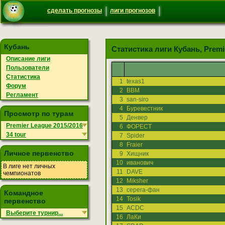
сделать прогнозы
лиги прогнозов
Кубань
Статистика лиги Кубань, Premie
Описание лиги
Пользователи
Статистика
1
texas1
Форум
2
ВВМ
Регламент
3
san-siro
4
Буревестник
Просмотр по турам
5
Денвер
Premier League 2015/2016
6
ФОРЕСТ
34 tour
7
Spider
8
Fraier
Личное первенство
9
Хищник
10
иванович
В лиге нет личных
11
DAVE
чемпионатов
12
Miksher
13
серега-фан
Командное
14
Tosik
первенство
15
ACDC
Выберите турнир...
16
ЛаКи