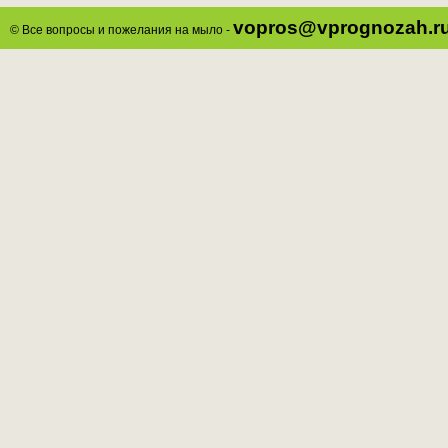
vopros@vprognozah.r
© Все вопросы и пожелания на мыло -