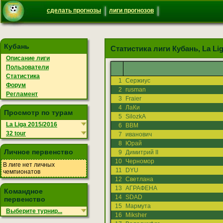
сделать прогнозы
лиги прогнозов
Кубань
Статистика лиги Кубань, La Liga
Описание лиги
Пользователи
Статистика
1
Сержиус
Форум
2
rusman
Регламент
3
Fraier
4
ЛаКи
Просмотр по турам
5
SilozkA
La Liga 2015/2016
6
ВВМ
32 tour
7
иванович
8
Юрай
Личное первенство
9
Димитрий II
10
Черномор
В лиге нет личных
11
DYU
чемпионатов
12
Светлана
13
АГРАФЕНА
Командное
14
SDAD
первенство
15
Мармута
Выберите турнир...
16
Miksher