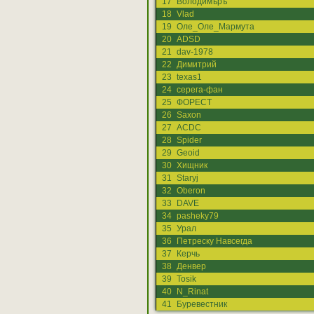
17
Володимѣръ
18
Vlad
19
Оле_Оле_Мармута
20
ADSD
21
dav-1978
22
Димитрий
23
texas1
24
серега-фан
25
ФОРЕСТ
26
Saxon
27
ACDC
28
Spider
29
Geoid
30
Хищник
31
Staryj
32
Oberon
33
DAVE
34
pasheky79
35
Урал
36
Петреску Навсегда
37
Керчь
38
Денвер
39
Tosik
40
N_Rinat
41
Буревестник