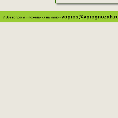
vopros@vprognozah.r
© Все вопросы и пожелания на мыло -