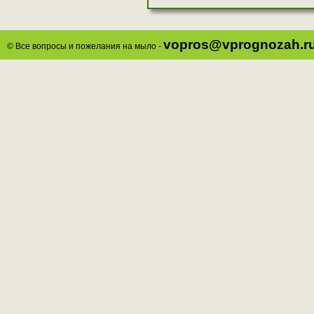
vopros@vprognozah.r
© Все вопросы и пожелания на мыло -