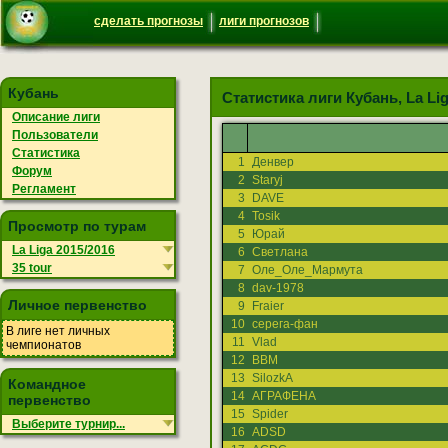
сделать прогнозы
лиги прогнозов
Кубань
Статистика лиги Кубань, La Liga
Описание лиги
Пользователи
Статистика
1
Денвер
Форум
2
Staryj
Регламент
3
DAVE
4
Tosik
Просмотр по турам
5
Юрай
La Liga 2015/2016
6
Светлана
35 tour
7
Оле_Оле_Мармута
8
dav-1978
Личное первенство
9
Fraier
10
серега-фан
В лиге нет личных
11
Vlad
чемпионатов
12
ВВМ
13
SilozkA
Командное
14
АГРАФЕНА
первенство
15
Spider
Выберите турнир...
16
ADSD