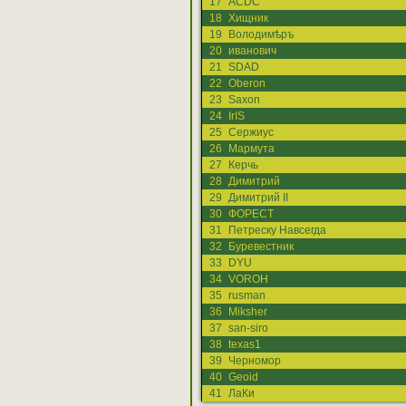
17
ACDC
18
Хищник
19
Володимѣръ
20
иванович
21
SDAD
22
Oberon
23
Saxon
24
IrIS
25
Сержиус
26
Мармута
27
Керчь
28
Димитрий
29
Димитрий II
30
ФОРЕСТ
31
Петреску Навсегда
32
Буревестник
33
DYU
34
VOROH
35
rusman
36
Miksher
37
san-siro
38
texas1
39
Черномор
40
Geoid
41
ЛаКи