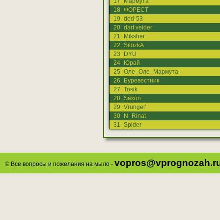
17
Мармута
18
ФОРЕСТ
19
ded-53
20
dart veider
21
Miksher
22
SilozkA
23
DYU
24
Юрай
25
Оле_Оле_Мармута
26
Буревестник
27
Tosik
28
Saxon
29
Vrungel'
30
N_Rinat
31
Spider
vopros@vprognozah.r
© Все вопросы и пожелания на мыло -