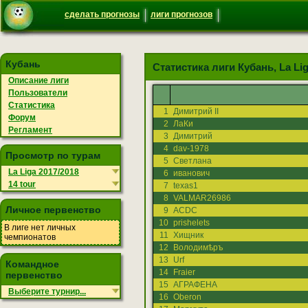
сделать прогнозы
лиги прогнозов
Кубань
Статистика лиги Кубань, La Liga
Описание лиги
Пользователи
Статистика
1
Димитрий II
Форум
2
ЛаКи
Регламент
3
Димитрий
4
dav-1978
Просмотр по турам
5
Светлана
La Liga 2017/2018
6
иванович
14 tour
7
texas1
8
VALMAR26986
Личное первенство
9
ACDC
10
prishelets
В лиге нет личных
11
Хищник
чемпионатов
12
Володимѣръ
13
Urf
Командное
14
Fraier
первенство
15
АГРАФЕНА
Выберите турнир...
16
Oberon