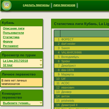
сделать прогнозы
лиги прогнозов
Кубань
Статистика лиги Кубань, La Liga
Описание лиги
Пользователи
Статистика
1
ФОРЕСТ
Форум
2
dart veider
Регламент
3
Saxon
4
VALMAR26986
Просмотр по турам
5
Володимѣръ
La Liga 2017/2018
6
Spider
32 tour
7
Декабрист
8
dav-1978
Личное первенство
9
Мармута
10
Urf
В лиге нет личных
11
ACDC
чемпионатов
12
иванович
13
Денвер
Командное
14
антон
первенство
15
prishelets
Выберите турнир...
16
Димитрий II