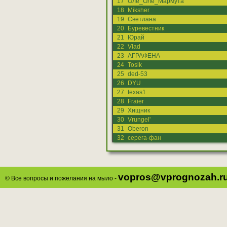
17
Оле_Оле_Мармута
18
Miksher
19
Светлана
20
Буревестник
21
Юрай
22
Vlad
23
АГРАФЕНА
24
Tosik
25
ded-53
26
DYU
27
texas1
28
Fraier
29
Хищник
30
Vrungel'
31
Oberon
32
серега-фан
vopros@vprognozah.r
© Все вопросы и пожелания на мыло -