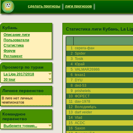
сделать прогнозы
лиги прогнозов
Кубань
Статистика лиги Кубань, La Liga
Описание лиги
Пользователи
Статистика
1
серега-фан
Форум
2
Spider
Регламент
3
Tosik
4
Юрай
Просмотр по турам
5
VALMAR26986
La Liga 2017/2018
6
texas1
30 tour
7
DYU
8
ded-53
Личное первенство
9
prishelets
10
ФОРЕСТ
В лиге нет личных
11
dav-1978
чемпионатов
12
Володимѣръ
13
dart veider
Командное
14
Vlad
первенство
15
ACDC
Выберите турнир...
16
Saxon