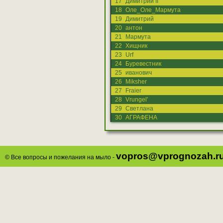
17
Димитрий II
18
Оле_Оле_Мармута
19
Димитрий
20
антон
21
Мармута
22
Хищник
23
Urf
24
Буревестник
25
иванович
26
Miksher
27
Fraier
28
Vrungel'
29
Светлана
30
АГРАФЕНА
vopros@vprognozah.r
© Все вопросы и пожелания на мыло -